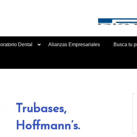
ribución de material dental e insumos de laboratorio.
oratorio Dental
Alianzas Empresariales
Busca tu p
Trubases,
Hoffmann’s.