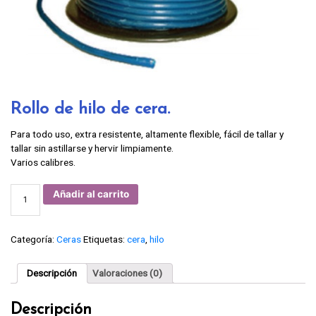
Rollo de hilo de cera.
Para todo uso, extra resistente, altamente flexible, fácil de tallar y
tallar sin astillarse y hervir limpiamente.
Varios calibres.
Rollo
Añadir al carrito
de
hilo
de
cera.
cantidad
Categoría:
Ceras
Etiquetas:
cera
,
hilo
Descripción
Valoraciones (0)
Descripción