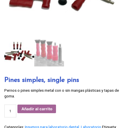
Pines simples, single pins
Pernos o pines simples metal con o sin mangas plásticas y tapas de
goma.
Pines
Añadir al carrito
simples,
single
pins
cantidad
Categorías:
Insumos para laboratorio dental
,
Laboratorio
Etiqueta: