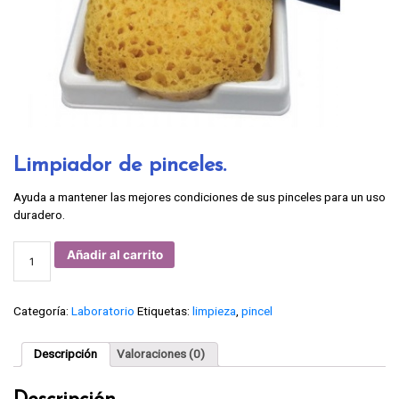
Limpiador de pinceles.
Ayuda a mantener las mejores condiciones de sus pinceles para un uso
duradero.
Limpiador
Añadir al carrito
de
pinceles.
cantidad
Categoría:
Laboratorio
Etiquetas:
limpieza
,
pincel
Descripción
Valoraciones (0)