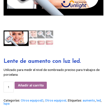
Lente de aumento con luz led.
Utilizado para medir el nivel de sombreado preciso para trabajos de
porcelana.
Lente
Añadir al carrito
de
aumento
con
luz
led.
Categorías:
Otros equiposD
,
Otros equiposL
Etiquetas:
aumento
,
led
,
cantidad
lupa