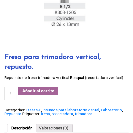
Fresa para trimadora vertical,
repuesto.
Repuesto de fresa trimadora vertical Besqual (recortadora vertical).
Fresa
Añadir al carrito
para
trimadora
vertical,
repuesto.
cantidad
Categorías:
Fresas-L
,
Insumos para laboratorio dental
,
Laboratorio
,
Repuesto
Etiquetas:
fresa
,
recortadora
,
trimadora
Descripción
Valoraciones (0)