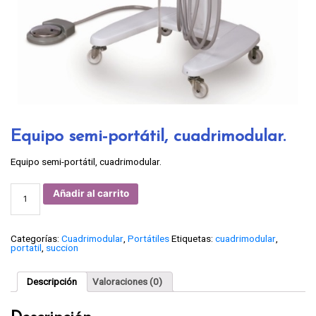
Equipo semi-portátil, cuadrimodular.
Equipo semi-portátil, cuadrimodular.
Equipo
Añadir al carrito
semi-
portátil,
cuadrimodular.
cantidad
Categorías:
Cuadrimodular
,
Portátiles
Etiquetas:
cuadrimodular
,
portatil
,
succion
Descripción
Valoraciones (0)