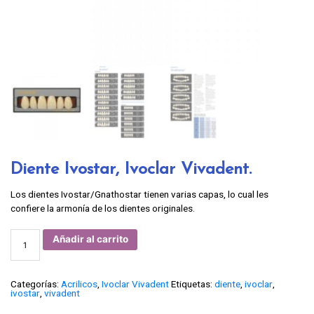
Diente Ivostar, Ivoclar Vivadent.
Los dientes Ivostar/Gnathostar tienen varias capas, lo cual les
confiere la armonía de los dientes originales.
Diente
Añadir al carrito
Ivostar,
Ivoclar
Vivadent.
cantidad
Categorías:
Acrilicos
,
Ivoclar Vivadent
Etiquetas:
diente
,
ivoclar
,
ivostar
,
vivadent