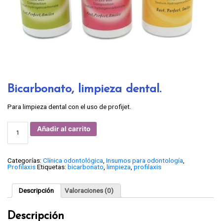
Bicarbonato, limpieza dental.
Para limpieza dental con el uso de profijet.
Bicarbonato,
Añadir al carrito
limpieza
dental.
cantidad
Categorías:
Clínica odontológica
,
Insumos para odontología
,
Profilaxis
Etiquetas:
bicarbonato
,
limpieza
,
profilaxis
Descripción
Valoraciones (0)
Descripción