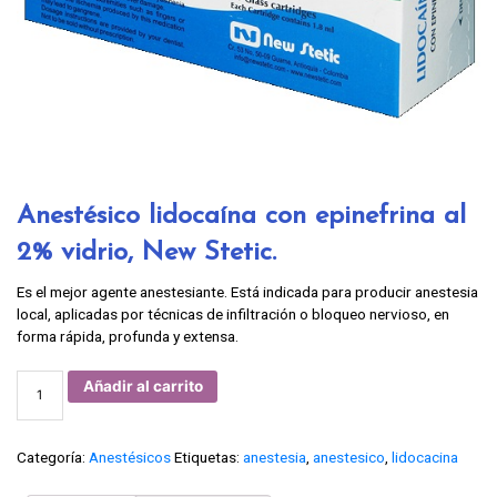
Anestésico lidocaína con epinefrina al
2% vidrio, New Stetic.
Es el mejor agente anestesiante. Está indicada para producir anestesia
local, aplicadas por técnicas de infiltración o bloqueo nervioso, en
forma rápida, profunda y extensa.
Anestésico
Añadir al carrito
lidocaína
con
epinefrina
al
2%
Categoría:
Anestésicos
Etiquetas:
anestesia
,
anestesico
,
lidocacina
vidrio,
New
Stetic.