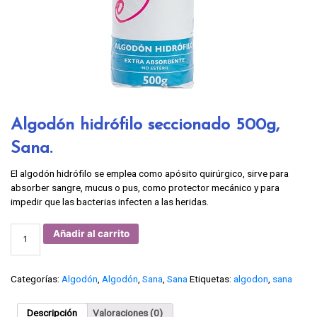
Algodón hidrófilo seccionado 500g,
Sana.
El algodón hidrófilo se emplea como apósito quirúrgico, sirve para
absorber sangre, mucus o pus, como protector mecánico y para
impedir que las bacterias infecten a las heridas.
Algodón
Añadir al carrito
hidrófilo
seccionado
500g,
Sana.
cantidad
Categorías:
Algodón
,
Algodón
,
Sana
,
Sana
Etiquetas:
algodon
,
sana
Descripción
Valoraciones (0)