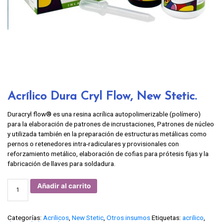
Acrílico Dura Cryl Flow, New Stetic.
Duracryl flow® es una resina acrílica autopolimerizable (polímero)
para la elaboración de patrones de incrustaciones, Patrones de núcleo
y utilizada también en la preparación de estructuras metálicas como
pernos o retenedores intra-radiculares y provisionales con
reforzamiento metálico, elaboración de cofias para prótesis fijas y la
fabricación de llaves para soldadura.
Acrílico
Añadir al carrito
Dura
Cryl
Flow,
New
Stetic.
Categorías:
Acrilicos
,
New Stetic
,
Otros insumos
Etiquetas:
acrilico
,
cantidad