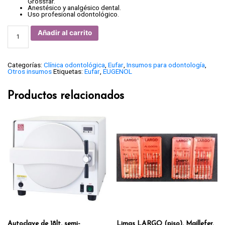
Grossfar.
Anestésico y analgésico dental.
Uso profesional odontológico.
EUGENOL
Añadir al carrito
EUFAR
15
ML.
cantidad
Categorías:
Clínica odontológica
,
Eufar
,
Insumos para odontología
,
Otros insumos
Etiquetas:
Eufar
,
EUGENOL
Productos relacionados
Autoclave de 18lt, semi-
Limas LARGO (piso), Maillefer.