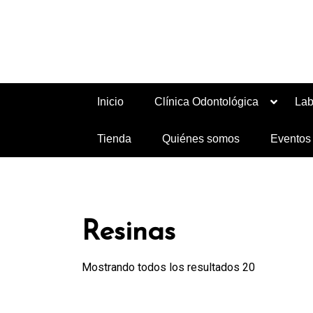
Saltar
al
contenido
Nos dedicamos a la importación, venta y dist
Inicio
Clínica Odontológica
Lab
Tienda
Quiénes somos
Eventos
Resinas
Mostrando todos los resultados 20