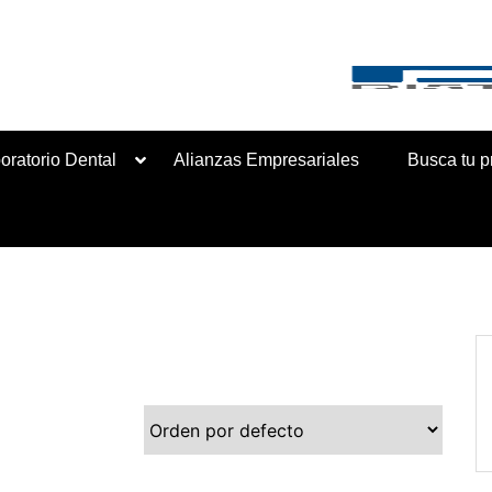
ribución de material dental e insumos de laboratorio.
oratorio Dental
Alianzas Empresariales
Busca tu p